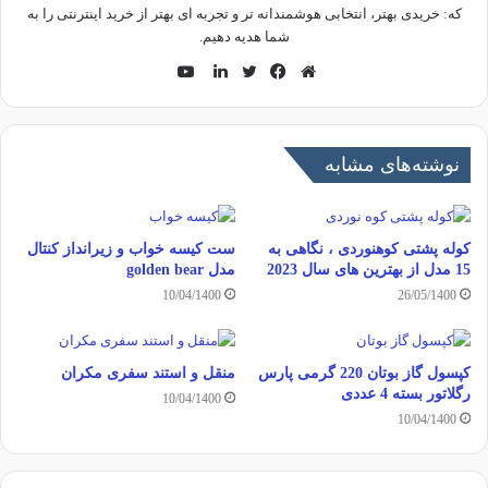
که: خریدی بهتر، انتخابی هوشمندانه تر و تجربه ای بهتر از خرید اینترنتی را به
شما هدیه دهیم.
یوتیوب
وبسایت
فیسبوک
توییتر
لینکدین
نوشته‌های مشابه
کوله پشتی کوهنوردی ، نگاهی به
ست کیسه خواب و زیرانداز کنتال
15 مدل از بهترین های سال 2023
مدل golden bear
10/04/1400
26/05/1400
کپسول گاز بوتان 220 گرمی پارس
منقل و استند سفری مکران
رگلاتور بسته 4 عددی
10/04/1400
10/04/1400